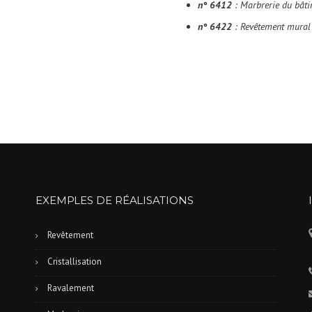
n° 6412
: Marbrerie du bâtim
n° 6422
: Revêtement mural 
EXEMPLES DE RÉALISATIONS
Revêtement
Cristallisation
Ravalement