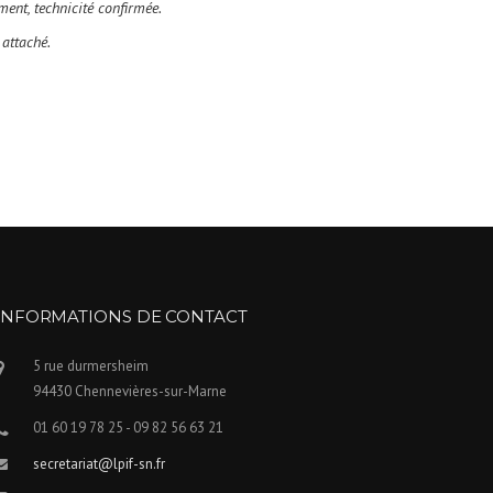
ent, technicité confirmée.
attaché.
INFORMATIONS DE CONTACT
5 rue durmersheim
94430 Chennevières-sur-Marne
01 60 19 78 25 - 09 82 56 63 21
secretariat@lpif-sn.fr