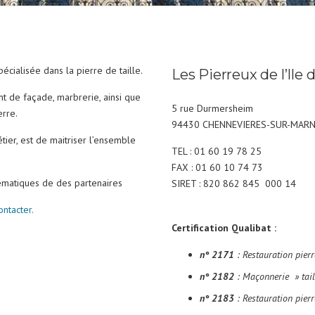
écialisée dans la pierre de taille.
Les Pierreux de l’Ile 
t de façade, marbrerie, ainsi que
5 rue Durmersheim
erre.
94430 CHENNEVIERES-SUR-MAR
tier, est de maitriser l’ensemble
TEL : 01 60 19 78 25
FAX : 01 60 10 74 73
lématiques de des partenaires
SIRET : 820 862 845 000 14
ontacter.
Certification Qualibat :
n° 2171
: Restauration pierr
n° 2182
: Maçonnerie » taill
n° 2183
: Restauration pier